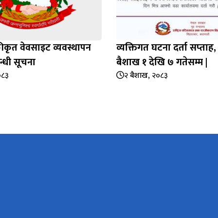
कृत वेवसाइट व्यवस्थापन
व्यक्तिगत घटना दर्ता सप्‍ता
न्धी सूचना
बैशाख १ देखि ७ गतेसम्म |
०८३
२ बैशाख, २०८३