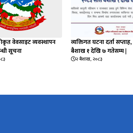
कृत वेवसाइट व्यवस्थापन
व्यक्तिगत घटना दर्ता सप्‍ता
न्धी सूचना
बैशाख १ देखि ७ गतेसम्म |
०८३
२ बैशाख, २०८३