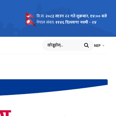
वि.सं:
२०८३ साउन २२ गते शुक्रबार, १४:०० बजे
नेपाल संवत:
११४६ दिल्लागा नवमी - २४
भाषा चयन गर्नुह
भाषा प
NEP
खोज्नुहोस्